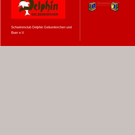
Schwimmclub Delphin Gelsenkirchen und
Buer e.V.